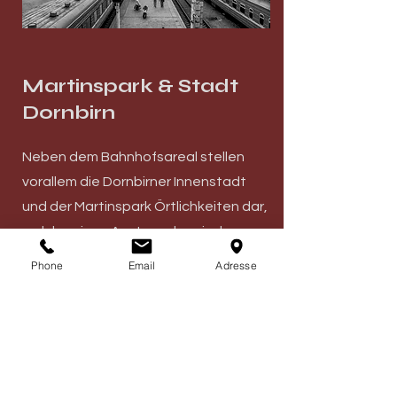
Martinspark & Stadt
Dornbirn
Neben dem Bahnhofsareal stellen
vorallem die Dornbirner Innenstadt
und der Martinspark Örtlichkeiten dar,
welche einen Austausch zwischen
unseren Mitarbeiter:Innen und
Phone
Email
Adresse
Klient:Innen ermöglichen.